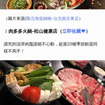
（圖片來源/
聚北海道鍋物-台北南京東店
）
︱肉多多火鍋-松山健康店（
立即收藏❤️
）
講究的澎湃肉盤誰能不心動，超過20種季節鮮蔬同
樣不馬乎！