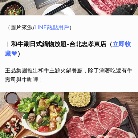
（圖片來源/
LINE熱點用戶
）
︱和牛涮日式鍋物放題-台北忠孝東店（
立即收
藏❤️
）
王品集團推出和牛主題火鍋餐廳，除了涮著吃還有牛
壽司與牛咖哩！