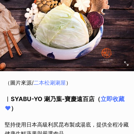
（圖片來源/
二本松涮涮屋
）
︱SYABU-YO 涮乃葉-寶慶遠百店（
立即收藏
❤️
）
堅持使用日本高級利尻昆布製成湯底，提供全程冷藏
健康生鮮蔬果與嚴選肉品。