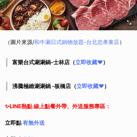
（圖片來源/
和牛涮日式鍋物放題-台北忠孝東店
）
富樂台式涮涮鍋-士林店（
立即收藏❤️
）
沸騰極緻涮涮鍋 -板橋店（
立即收藏❤️
）
✨LINE熱點 線上點餐外帶、外送服務專區：
立即點
有無外送