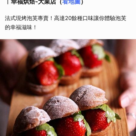
︱幸福烘焙-大業店（
看地圖
）
法式現烤泡芙專賣！高達20餘種口味讓你體驗泡芙
的幸福滋味！