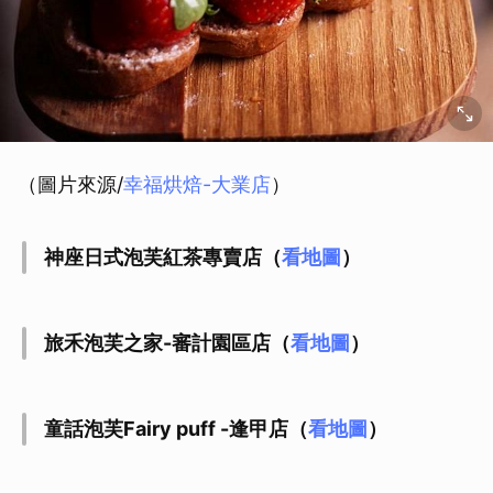
（圖片來源/
幸福烘焙-大業店
）
神座日式泡芙紅茶專賣店（
看地圖
）
旅禾泡芙之家-審計園區店（
看地圖
）
童話泡芙Fairy puff -逢甲店（
看地圖
）