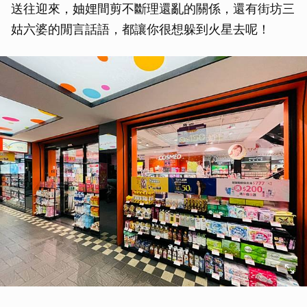
送往迎來，妯娌間剪不斷理還亂的關係，還有街坊三
姑六婆的閒言話語，都讓你很想躲到火星去呢！