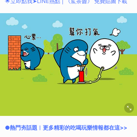
🌟立即點我➤LINE熱點 | 《鯊茶醬》 免費貼圖下載
●熱門夯話題︱更多精彩的吃喝玩樂情報都在這>>