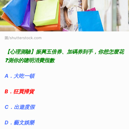
圖/shutterstock.com
【心理測驗】振興五倍券、加碼券到手，你想怎麼花
❓測你的聰明消費指數
A．大吃一頓
B．狂買掃貨
C．出遊度假
D．藝文娛樂